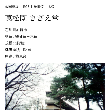
公園施設
1996
鉄骨造
木造
萬松園 さざえ堂
石川県加賀市
構造 : 鉄骨造+木造
規模 : 2階建
延床面積 : 134㎡
用途 : 物見台