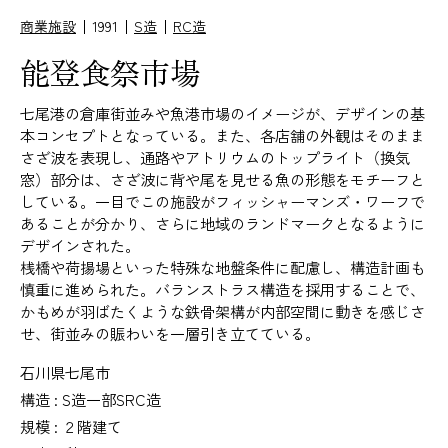
商業施設
1991
S造
RC造
能登食祭市場
七尾港の倉庫街並みや魚港市場のイメージが、デザインの基
本コンセプトとなっている。また、各店舗の外観はそのまま
さざ波を表現し、通路やアトリウムのトップライト（換気
窓）部分は、さざ波に背や尾を見せる魚の形態をモチーフと
している。一目でこの施設がフィッシャーマンズ・ワーフで
あることが分かり、さらに地域のランドマークとなるように
デザインされた。
桟橋や荷揚場といった特殊な地盤条件に配慮し、構造計画も
慎重に進められた。バランストラス構造を採用することで、
かもめが羽ばたくような鉄骨架構が内部空間に動きを感じさ
せ、街並みの賑わいを一層引き立てている。
石川県七尾市
構造 : S造一部SRC造
規模 : ２階建て