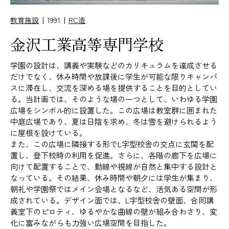
教育施設
1991
RC造
金沢工業高等専門学校
学園の設計は、講義や実験などのカリキュラムを達成させる
だけでなく、休み時間や放課後に学生が可能な限りキャンパ
スに滞在し、交流を深める場を提供することを目的としてい
る。当計画では、そのような場の一つとして、いわゆる学園
広場をシンボル的に設置した。この広場は教室群に囲まれた
中庭広場であり、夏は日陰を求め、冬は雪を避けられるよう
に屋根を設けている。
また、この広場に隣接する形でL字型校舎の交点に玄関を配
置し、登下校時の利用を促進。さらに、各階の廊下を広場に
向けて配置することで、動線や視線が自然と集中する設計と
なっている。その結果、休み時間や朝夕には学生が集まり、
朝礼や学園祭ではメイン会場となるなど、活気ある空間が形
成されている。デザイン面では、L字型校舎の壁面、合同講
義室下のピロティ、ゆるやかな曲線の壁が組み合わさり、変
化に富みながらも力強い広場空間を目指した。